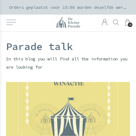
k voor ouders & kids in de Amsterdamse Pijp
Orders geplaatst voor 15:00 worden dezelfde werkdag verzonden
0
Parade talk
In this blog you will find all the information you
are looking for