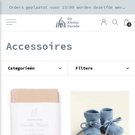
k voor ouders & kids in de Amsterdamse Pijp
Orders geplaatst voor 15:00 worden dezelfde werkdag verzonden
0
Accessoires
Categorieën
Filters