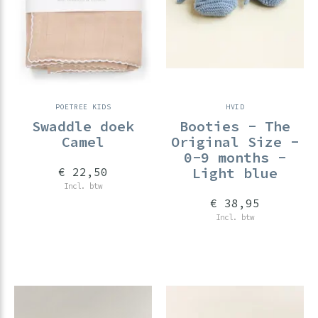
POETREE KIDS
HVID
Swaddle doek
Booties - The
Camel
Original Size -
0-9 months -
Light blue
€ 22,50
Incl. btw
€ 38,95
Incl. btw