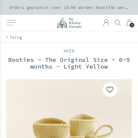
k voor ouders & kids in de Amsterdamse Pijp
Orders geplaatst voor 15:00 worden dezelfde werkdag verzonden
0
Terug
HVID
Booties - The Original Size - 0-9
months - Light Yellow