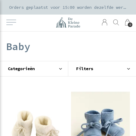
k voor ouders & kids in de Amsterdamse Pijp
Orders geplaatst voor 15:00 worden dezelfde werkdag verzonden
0
Baby
Categorieën
Filters