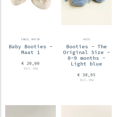
ENGEL NATUR
HVID
Baby Booties -
Booties - The
Maat 1
Original Size -
0-9 months -
Light blue
€ 20,00
Incl. btw
€ 38,95
Incl. btw