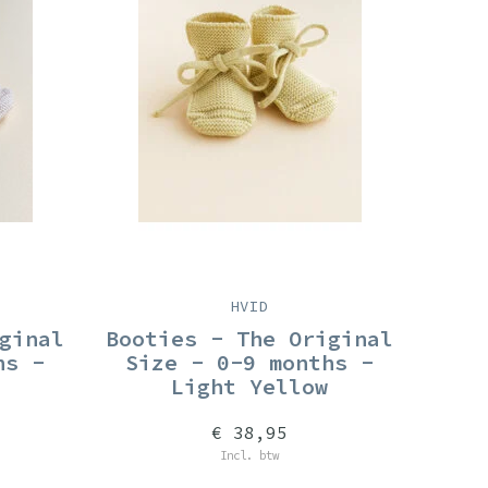
HVID
ginal
Booties - The Original
hs -
Size - 0-9 months -
Light Yellow
€ 38,95
Incl. btw