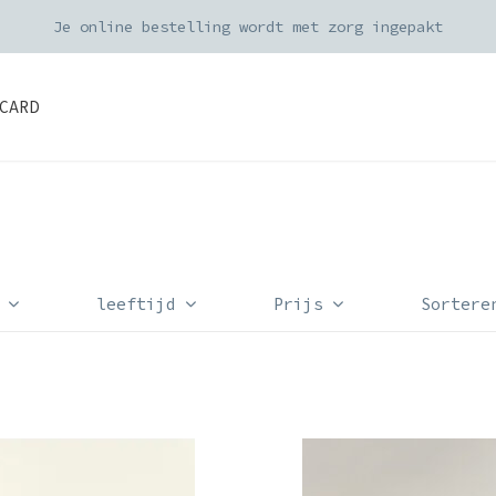
Je online bestelling wordt met zorg ingepakt
CARD
leeftijd
Prijs
Sortere