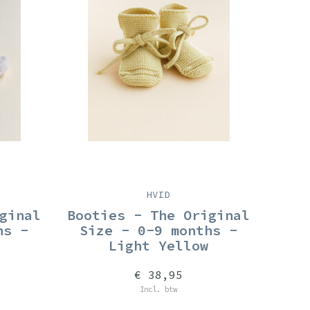
HVID
ginal
Booties - The Original
hs -
Size - 0-9 months -
Light Yellow
€ 38,95
Incl. btw