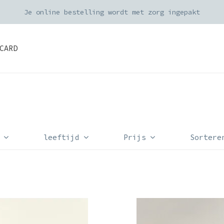
Je online bestelling wordt met zorg ingepakt
CARD
leeftijd
Prijs
Sortere