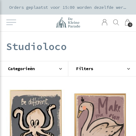
k voor ouders & kids in de Amsterdamse Pijp
Orders geplaatst voor 15:00 worden dezelfde werkdag verzonden
0
Studioloco
Categorieën
Filters