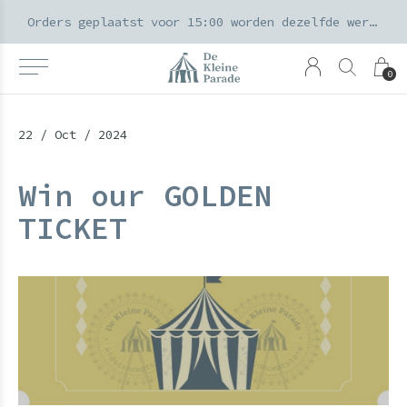
k voor ouders & kids in de Amsterdamse Pijp
Orders geplaatst voor 15:00 worden dezelfde werkdag verzonden
0
22 / Oct / 2024
Win our GOLDEN
TICKET