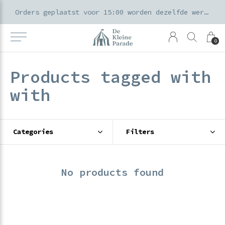
k voor ouders & kids in de Amsterdamse Pijp
Orders geplaatst voor 15:00 worden dezelfde werkdag verzonden
0
Products tagged with
with
Categories
Filters
No products found