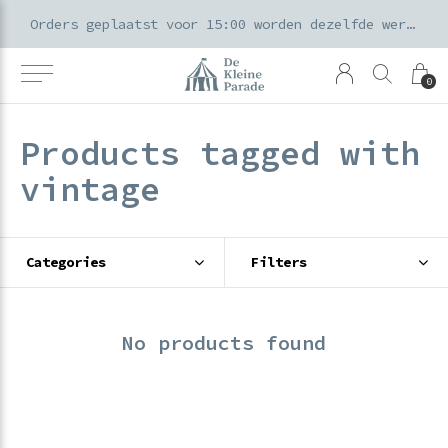
k voor ouders & kids in de Amsterdamse Pijp
Orders geplaatst voor 15:00 worden dezelfde werkdag verzonden
0
Products tagged with
vintage
Categories
Filters
No products found