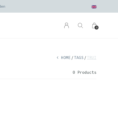
den
0
HOME
TAGS
TRUI
0 Products