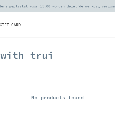
ders geplaatst voor 15:00 worden dezelfde werkdag verzon
GIFT CARD
 with trui
No products found