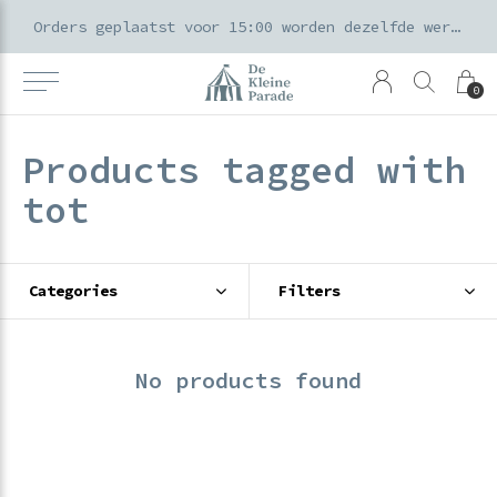
k voor ouders & kids in de Amsterdamse Pijp
Orders geplaatst voor 15:00 worden dezelfde werkdag verzonden
0
Products tagged with
tot
Categories
Filters
No products found