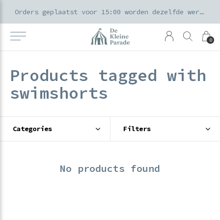
k voor ouders & kids in de Amsterdamse Pijp
Orders geplaatst voor 15:00 worden dezelfde werkdag verzonden
0
Products tagged with
swimshorts
Categories
Filters
No products found