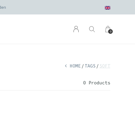
den
0
HOME
TAGS
SOFT
0 Products