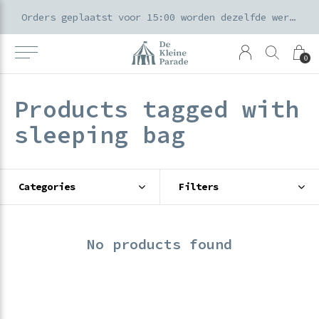
k voor ouders & kids in de Amsterdamse Pijp
Orders geplaatst voor 15:00 worden dezelfde werkdag verzonden
0
Products tagged with
sleeping bag
Categories
Filters
No products found