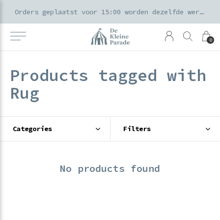
k voor ouders & kids in de Amsterdamse Pijp
Orders geplaatst voor 15:00 worden dezelfde werkdag verzonden
0
Products tagged with
Rug
Categories
Filters
No products found