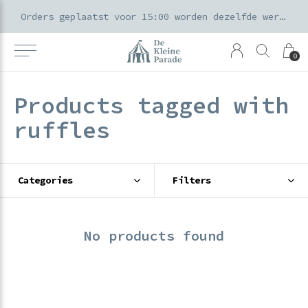
k voor ouders & kids in de Amsterdamse Pijp
Orders geplaatst voor 15:00 worden dezelfde werkdag verzonden
0
Products tagged with
ruffles
Categories
Filters
No products found