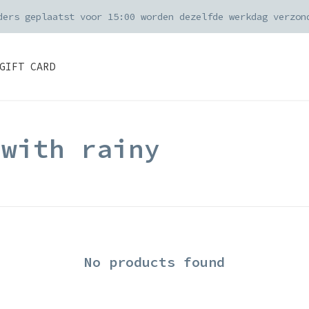
ders geplaatst voor 15:00 worden dezelfde werkdag verzon
GIFT CARD
 with rainy
No products found