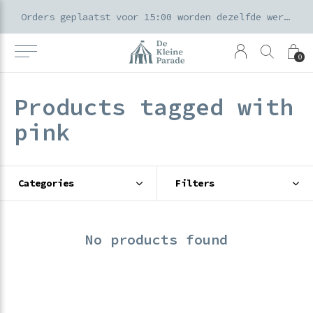
k voor ouders & kids in de Amsterdamse Pijp
Orders geplaatst voor 15:00 worden dezelfde werkdag verzonden
0
Products tagged with
pink
Categories
Filters
No products found