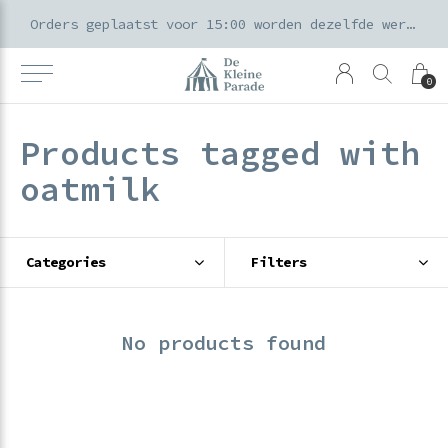
k voor ouders & kids in de Amsterdamse Pijp
Orders geplaatst voor 15:00 worden dezelfde werkdag verzonden
0
Products tagged with
oatmilk
Categories
Filters
No products found