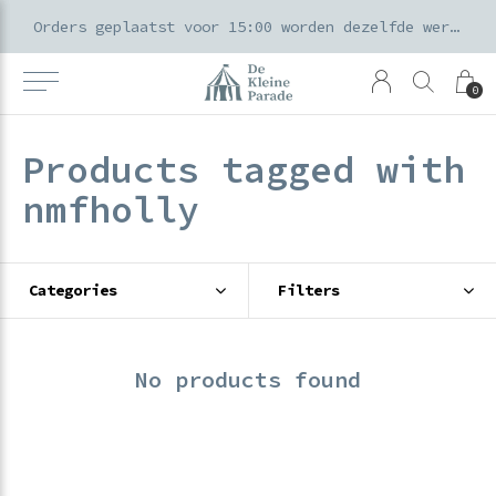
k voor ouders & kids in de Amsterdamse Pijp
Orders geplaatst voor 15:00 worden dezelfde werkdag verzonden
0
Products tagged with
nmfholly
Categories
Filters
No products found