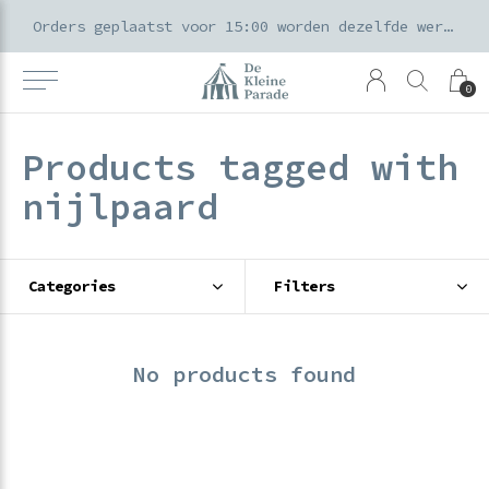
k voor ouders & kids in de Amsterdamse Pijp
Orders geplaatst voor 15:00 worden dezelfde werkdag verzonden
0
Products tagged with
nijlpaard
Categories
Filters
No products found