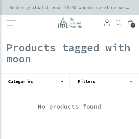
k voor ouders & kids in de Amsterdamse Pijp
Orders geplaatst voor 15:00 worden dezelfde werkdag verzonden
0
Products tagged with
moon
Categories
Filters
No products found