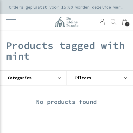
k voor ouders & kids in de Amsterdamse Pijp
Orders geplaatst voor 15:00 worden dezelfde werkdag verzonden
0
Products tagged with
mint
Categories
Filters
No products found