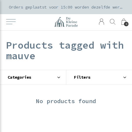
k voor ouders & kids in de Amsterdamse Pijp
Orders geplaatst voor 15:00 worden dezelfde werkdag verzonden
0
Products tagged with
mauve
Categories
Filters
No products found