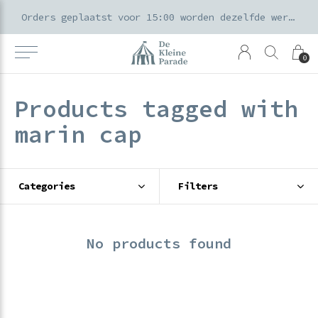
k voor ouders & kids in de Amsterdamse Pijp
Orders geplaatst voor 15:00 worden dezelfde werkdag verzonden
0
Products tagged with
marin cap
Categories
Filters
No products found