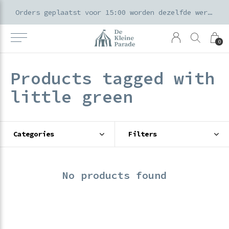
k voor ouders & kids in de Amsterdamse Pijp
Orders geplaatst voor 15:00 worden dezelfde werkdag verzonden
0
Products tagged with
little green
Categories
Filters
No products found