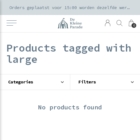
k voor ouders & kids in de Amsterdamse Pijp
Orders geplaatst voor 15:00 worden dezelfde werkdag verzonden
0
Products tagged with
large
Categories
Filters
No products found