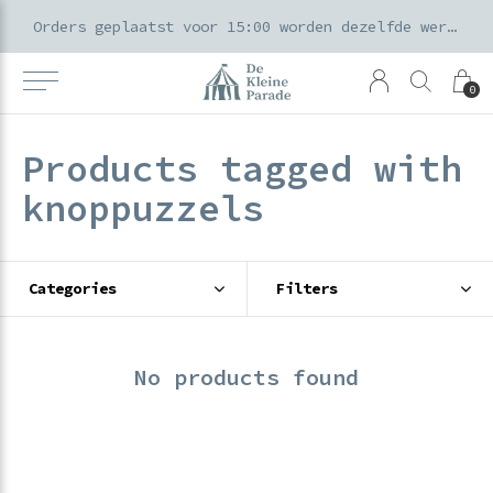
k voor ouders & kids in de Amsterdamse Pijp
Orders geplaatst voor 15:00 worden dezelfde werkdag verzonden
0
Products tagged with
knoppuzzels
Categories
Filters
No products found