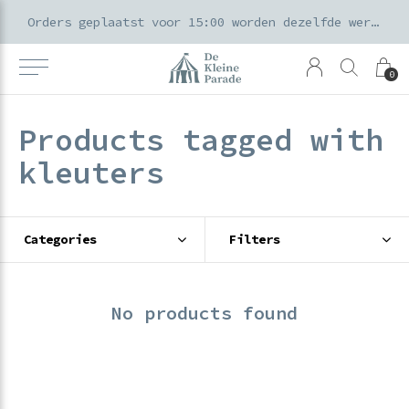
k voor ouders & kids in de Amsterdamse Pijp
Orders geplaatst voor 15:00 worden dezelfde werkdag verzonden
0
Products tagged with
kleuters
Categories
Filters
No products found