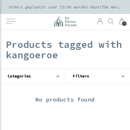
k voor ouders & kids in de Amsterdamse Pijp
Orders geplaatst voor 15:00 worden dezelfde werkdag verzonden
0
Products tagged with
kangoeroe
Categories
Filters
No products found