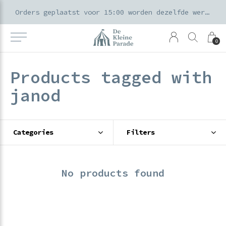
k voor ouders & kids in de Amsterdamse Pijp
Orders geplaatst voor 15:00 worden dezelfde werkdag verzonden
0
Products tagged with
janod
Categories
Filters
No products found