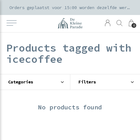
k voor ouders & kids in de Amsterdamse Pijp
Orders geplaatst voor 15:00 worden dezelfde werkdag verzonden
0
Products tagged with
icecoffee
Categories
Filters
No products found