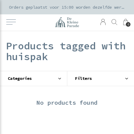
k voor ouders & kids in de Amsterdamse Pijp
Orders geplaatst voor 15:00 worden dezelfde werkdag verzonden
0
Products tagged with
huispak
Categories
Filters
No products found