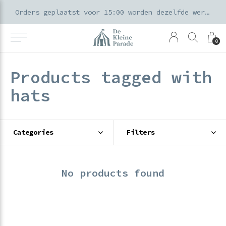
k voor ouders & kids in de Amsterdamse Pijp
Orders geplaatst voor 15:00 worden dezelfde werkdag verzonden
0
Products tagged with
hats
Categories
Filters
No products found