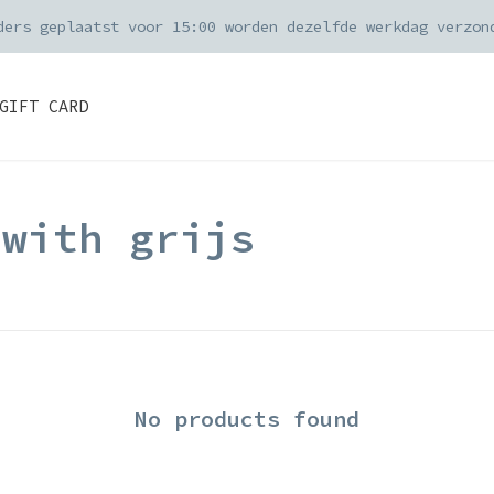
ders geplaatst voor 15:00 worden dezelfde werkdag verzon
GIFT CARD
 with grijs
No products found