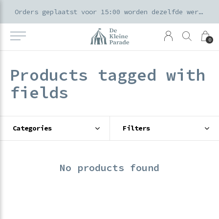
k voor ouders & kids in de Amsterdamse Pijp
Orders geplaatst voor 15:00 worden dezelfde werkdag verzonden
0
Products tagged with
fields
Categories
Filters
No products found