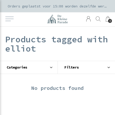
k voor ouders & kids in de Amsterdamse Pijp
Orders geplaatst voor 15:00 worden dezelfde werkdag verzonden
0
Products tagged with
elliot
Categories
Filters
No products found