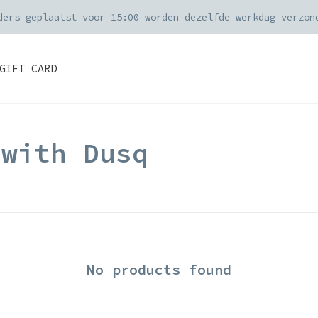
Je online bestelling wordt met zorg ingep
GIFT CARD
 with Dusq
No products found