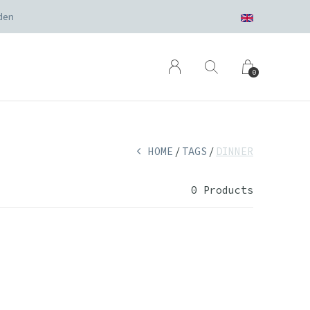
den
0
HOME
TAGS
DINNER
0 Products