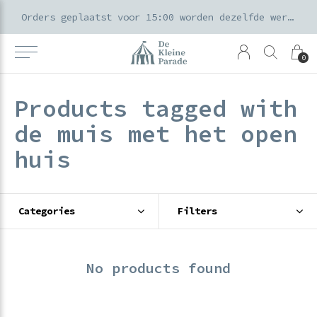
k voor ouders & kids in de Amsterdamse Pijp
Orders geplaatst voor 15:00 worden dezelfde werkdag verzonden
0
Products tagged with
de muis met het open
huis
Categories
Filters
No products found