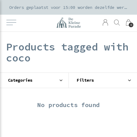
k voor ouders & kids in de Amsterdamse Pijp
Orders geplaatst voor 15:00 worden dezelfde werkdag verzonden
0
Products tagged with
coco
Categories
Filters
No products found