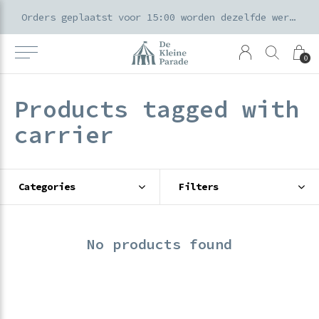
k voor ouders & kids in de Amsterdamse Pijp
Orders geplaatst voor 15:00 worden dezelfde werkdag verzonden
0
Products tagged with
carrier
Categories
Filters
No products found