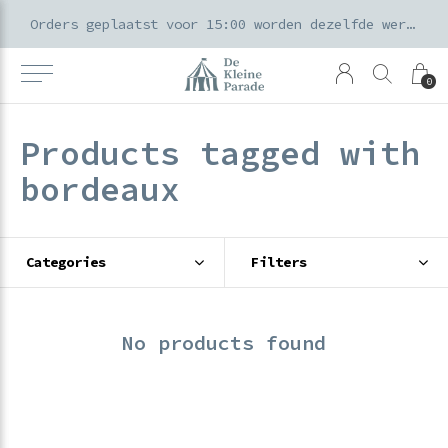
k voor ouders & kids in de Amsterdamse Pijp
Orders geplaatst voor 15:00 worden dezelfde werkdag verzonden
0
Products tagged with
bordeaux
Categories
Filters
No products found