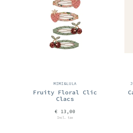
MIMI&LULA
J
Fruity Floral Clic
C
Clacs
€ 13,00
Incl. tax