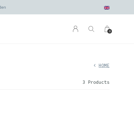
den
0
HOME
3 Products