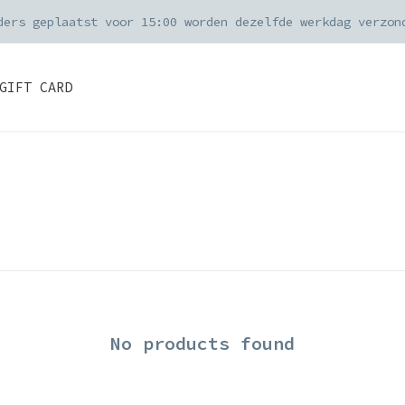
ders geplaatst voor 15:00 worden dezelfde werkdag verzon
GIFT CARD
No products found