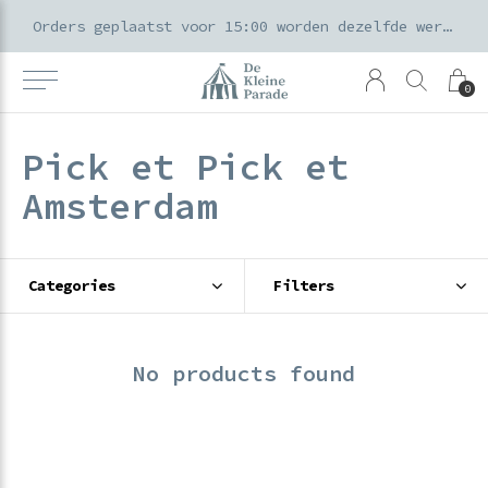
k voor ouders & kids in de Amsterdamse Pijp
Orders geplaatst voor 15:00 worden dezelfde werkdag verzonden
0
Pick et Pick et
Amsterdam
Categories
Filters
No products found