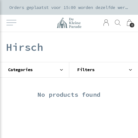
k voor ouders & kids in de Amsterdamse Pijp
Orders geplaatst voor 15:00 worden dezelfde werkdag verzonden
0
Hirsch
Categories
Filters
No products found