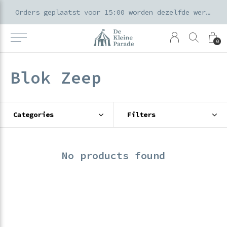
k voor ouders & kids in de Amsterdamse Pijp
Orders geplaatst voor 15:00 worden dezelfde werkdag verzonden
0
Blok Zeep
Categories
Filters
No products found