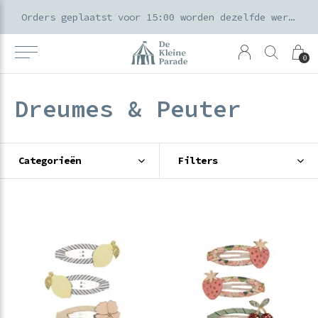
k voor ouders & kids in de Amsterdamse Pijp
Orders geplaatst voor 15:00 worden dezelfde werkdag verzonden
0
Dreumes & Peuter
Categorieën
Filters